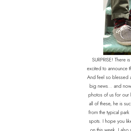
SURPRISE! There is 
excited to announce t
And feel so blessed an
big news... and now 
photos of us for our
all of these, he is s
from the typical park
spots. I hope you li
on this week. I also