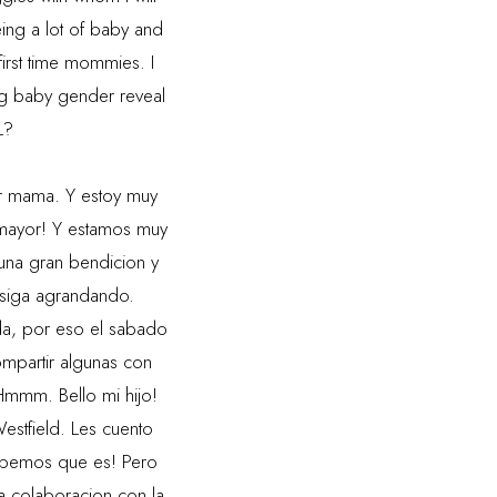
ing a lot of baby and
irst time mommies. I
ig baby gender reveal
RL?
r mama. Y estoy muy
 mayor! Y estamos muy
una gran bendicion y
 siga agrandando.
da, por eso el sabado
mpartir algunas con
Hmmm. Bello mi hijo!
estfield. Les cuento
sabemos que es! Pero
a colaboracion con la