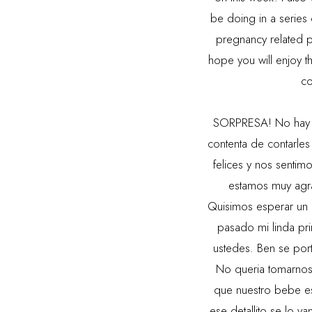
be doing in a series
pregnancy related p
hope you will enjoy 
co
SORPRESA! No hay n
contenta de contarle
felices y nos senti
estamos muy agra
Quisimos esperar un 
pasado mi linda pr
ustedes. Ben se por
No queria tomarnos 
que nuestro bebe es
ese detallito se lo 