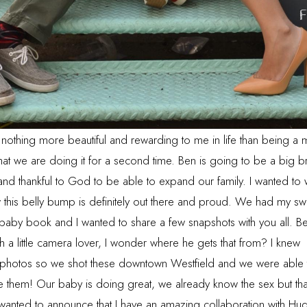
nothing more beautiful and rewarding to me in life than being a
hat we are doing it for a second time. Ben is going to be a big b
d thankful to God to be able to expand our family. I wanted to wai
this belly bump is definitely out there and proud. We had my sw
 baby book and I wanted to share a few snapshots with you all. Be
uch a little camera lover, I wonder where he gets that from? I knew
 photos so we shot these downtown Westfield and we were able to 
ke them! Our baby is doing great, we already know the sex but that
 wanted to announce that I have an amazing collaboration with Hug