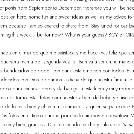
 of posts from September to December, therefore you will be see
osts on here, some fun and sweet ideas as well as my advise to f
them because I am so excited to share them. Stay tuned for our b
ming this week... but for now? What is your guess? BOY or GI
-----
ada en el mundo que me satisface y me hace mas feliz que se
s que sera mama por segunda vez, si! Ben va a ser un hermano
mos bendecidos de poder compartir esta emocion con todos. Es 
decidos con Dios de darnos la dicha de que nuestra familia se
poco para anunciar pero ya la barriguita esta fuera y muy redon
ima nos tomo estas fotos para nuestro album de bebe y quise co
to de lo mas bien y el ama a la camara... a quien se parecera? 
las fotos en el tipico parque por eso lo hicimos en downtown W
ta muy bien, gracias a Dios creciendo mucho y saludable. Ya 
vamos a compartir esta semana asi que no se lo pierdan. Tengo un