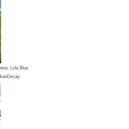
ria: Lola Blue
UrbanDecay