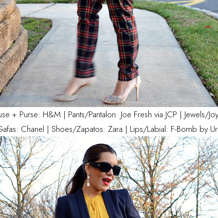
e + Purse: H&M | Pants/Pantalon: Joe Fresh via JCP | Jewels/Joye
afas: Chanel | Shoes/Zapatos: Zara | Lips/Labial: F-Bomb by 