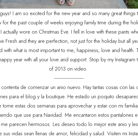
s! I am so excited for the new year and so many great things to
 for the past couple of weeks enjoying family time during the hol
 I actually wore on Christmas Eve. I fell in love with these pants w
e Fresh and they are perfection, not just for the holiday but all yea
led with what is most important to me; happiness, love and health.
happy year with all your love and support. Stop by my
Instagram
t
of 2013 on video.
------------------------
 contenta de comenzar un anio nuevo. Hay tantas cosas con las c
nes para el blog y la boutique. He estado un poquito desapare
tome estas dos semanas para aprovechar y estar con mi familia
atuendo que use para Navidad. Me encantaron estos pantalones 
y me parecen hermosos. Les deseo todo lo mejor este anio y le
 sus vidas sean llenas de amor, felicidad y salud. Visiten mi
Inst