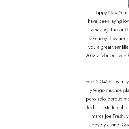
Happy New Year guy
have been laying low
amazing. This outfit
JCPenney, they are Jo
you a great year fil
2013 a fabulous and 
Feliz 2014! Estoy muy
y tengo muchos pla
pero solo porque me 
fechas. Este fue el 
marca Joe Fresh, 
apoyo y carino. Que