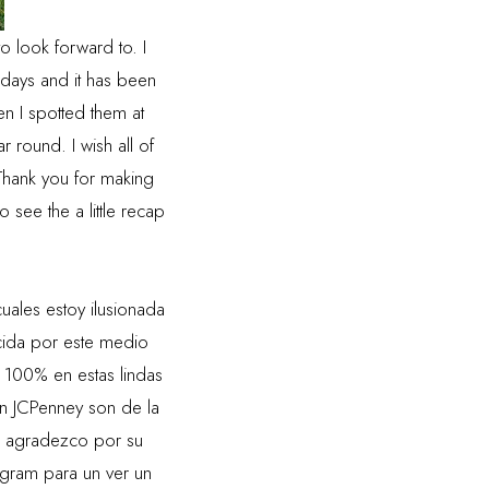
 look forward to. I
idays and it has been
hen I spotted them at
r round. I wish all of
 Thank you for making
o see the a little recap
uales estoy ilusionada
cida por este medio
 100% en estas lindas
en JCPenney son de la
s agradezco por su
agram
para un ver un